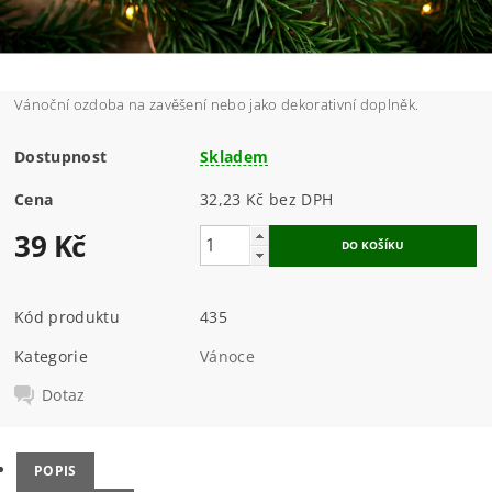
Vánoční ozdoba na zavěšení nebo jako dekorativní doplněk.
Dostupnost
Skladem
Cena
32,23 Kč bez DPH
39 Kč
Kód produktu
435
Kategorie
Vánoce
Dotaz
POPIS