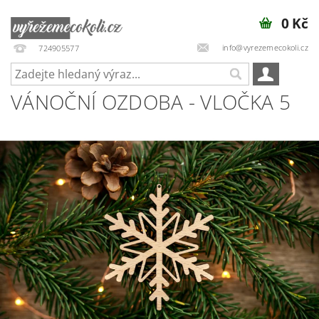
0 Kč
info@vyrezemecokoli.cz
724905577
VÁNOČNÍ OZDOBA - VLOČKA 5