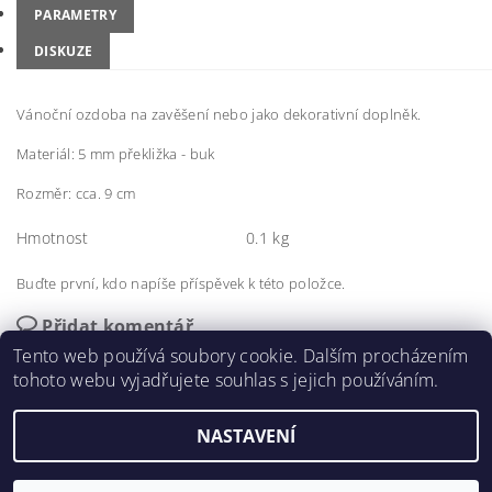
PARAMETRY
DISKUZE
Vánoční ozdoba na zavěšení nebo jako dekorativní doplněk.
Materiál: 5 mm překližka - buk
Rozměr: cca. 9 cm
Hmotnost
0.1 kg
Buďte první, kdo napíše příspěvek k této položce.
Přidat komentář
Tento web používá soubory cookie. Dalším procházením
tohoto webu vyjadřujete souhlas s jejich používáním.
NASTAVENÍ
2026 ©
vyrezemecokoli.cz
, všechna práva vyhrazena