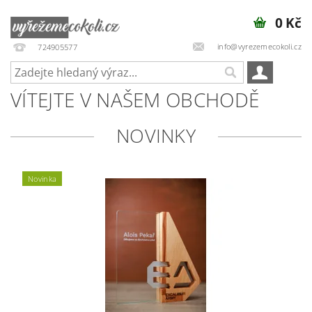
0 Kč
info@vyrezemecokoli.cz
724905577
VÍTEJTE V NAŠEM OBCHODĚ
NOVINKY
Novinka