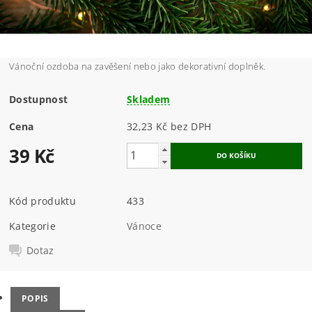
Vánoční ozdoba na zavěšení nebo jako dekorativní doplněk.
Dostupnost
Skladem
Cena
32,23 Kč bez DPH
39 Kč
Kód produktu
433
Kategorie
Vánoce
Dotaz
POPIS