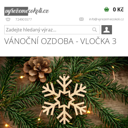
0 Kč
info@vyrezemecokoli.cz
724905577
VÁNOČNÍ OZDOBA - VLOČKA 3