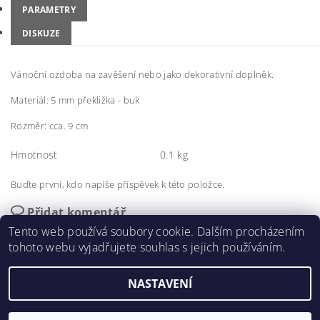
PARAMETRY
DISKUZE
Vánoční ozdoba na zavěšení nebo jako dekorativní doplněk.
Materiál: 5 mm překližka - buk
Rozměr: cca. 9 cm
Hmotnost
0.1 kg
Buďte první, kdo napíše příspěvek k této položce.
Přidat komentář
Tento web používá soubory cookie. Dalším procházením
tohoto webu vyjadřujete souhlas s jejich používáním.
NASTAVENÍ
2026 ©
vyrezemecokoli.cz
, všechna práva vyhrazena