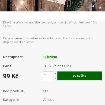
Dřevěné přání do nového roku s vylamovací baňkou. Velikost 10 x
14cm.
Do poznámky k objednávce uveďte nápis, který chcete na přání
doplnit do dolní části.
Dostupnost
Skladem
Cena
81,82 Kč bez DPH
99 Kč
Kód produktu
114
Kategorie
Vánoce