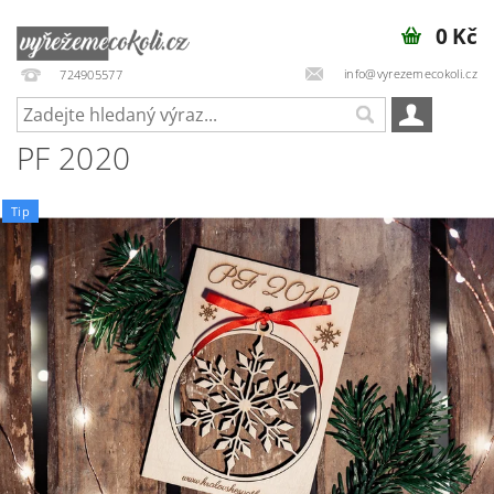
0 Kč
info@vyrezemecokoli.cz
724905577
PF 2020
Tip