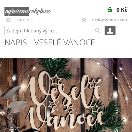
0 Kč
info@vyrezemecokoli.cz
724905577
NÁPIS - VESELÉ VÁNOCE