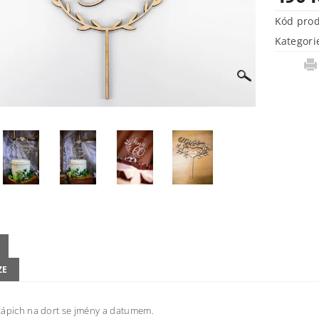
Kód pro
Kategori
ZE
zápich na dort se jmény a datumem.