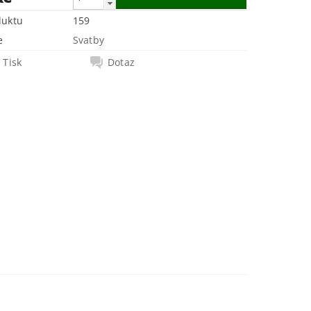
duktu
159
e
Svatby
Tisk
Dotaz