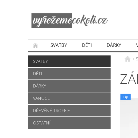
SVATBY
DĚTI
DÁRKY
SVATBY
ZÁ
DĚTI
DÁRKY
Tip
VÁNOCE
DŘEVĚNÉ TROFEJE
OSTATNÍ