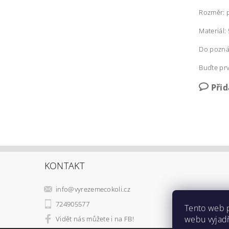
Rozměr: 
Materiál:
Do poznám
Buďte prv
Při
KONTAKT
info
@
vyrezemecokoli.cz
724905577
Tento web 
webu vyjadř
Vidět nás můžete i na FB!