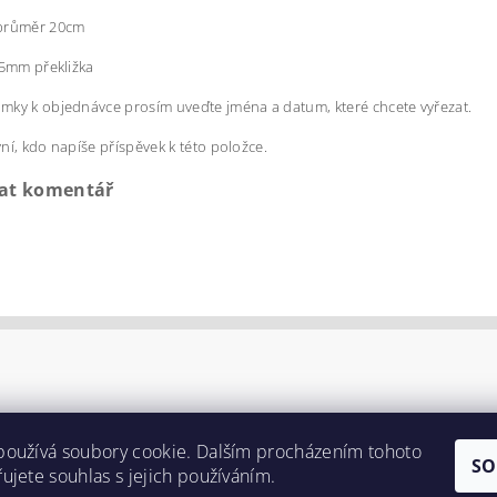
průměr 20cm
 5mm překližka
ky k objednávce prosím uveďte jména a datum, které chcete vyřezat.
ní, kdo napíše příspěvek k této položce.
dat komentář
používá soubory cookie. Dalším procházením tohoto
SO
ujete souhlas s jejich používáním.