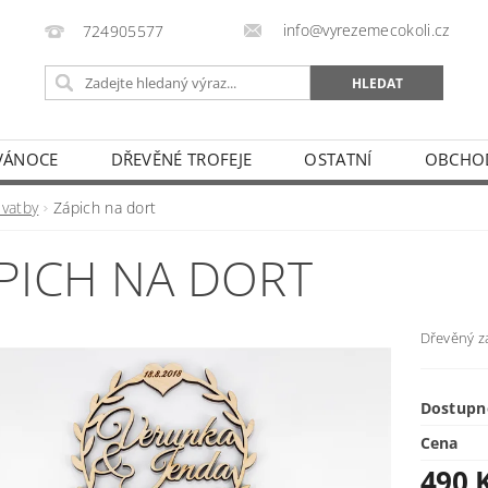
info@vyrezemecokoli.cz
724905577
VÁNOCE
DŘEVĚNÉ TROFEJE
OSTATNÍ
OBCHO
Svatby
Zápich na dort
PICH NA DORT
Dřevěný z
Dostupn
Cena
490 