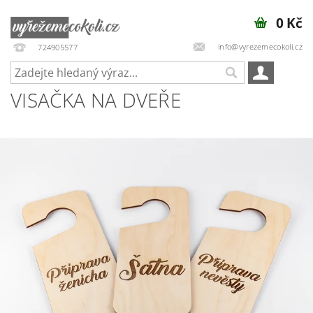
0 Kč
info@vyrezemecokoli.cz
724905577
VISAČKA NA DVEŘE