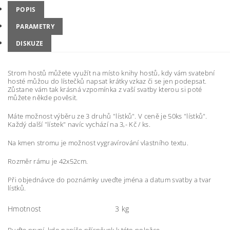
POPIS
PARAMETRY
DISKUZE
Strom hostů můžete využít na místo knihy hostů, kdy vám svatební
hosté můžou do lístečků napsat krátky vzkaz či se jen podepsat.
Zůstane vám tak krásná vzpomínka z vaší svatby kterou si poté
můžete někde pověsit.
Máte možnost výběru ze 3 druhů "lístků". V ceně je 50ks "lístků".
Každý další "lístek" navíc vychází na 3,- Kč / ks.
Na kmen stromu je možnost vygravírování vlastního textu.
Rozměr rámu je 42x52cm.
Při objednávce do poznámky uveďte jména a datum svatby a tvar
lístků.
Hmotnost
3 kg