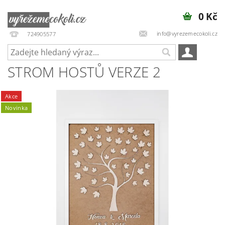
0 Kč
info@vyrezemecokoli.cz
724905577
STROM HOSTŮ VERZE 2
Akce
Novinka