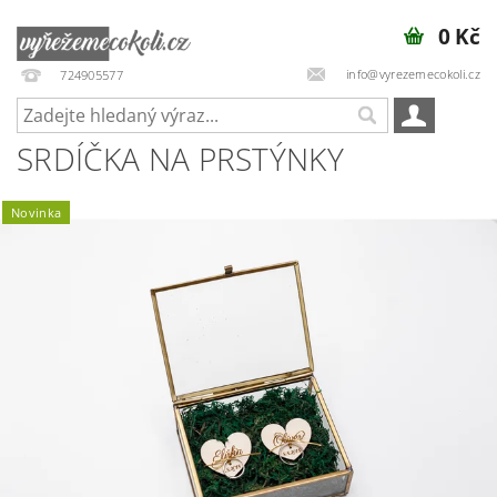
0 Kč
info@vyrezemecokoli.cz
724905577
SRDÍČKA NA PRSTÝNKY
Novinka