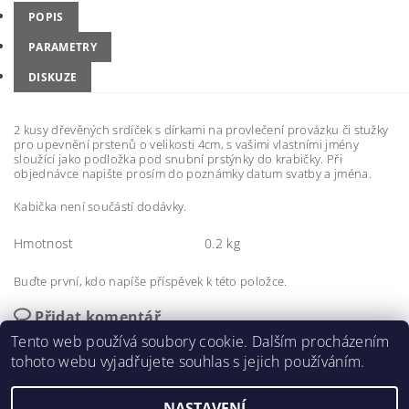
POPIS
PARAMETRY
DISKUZE
2 kusy dřevěných srdíček s dírkami na provlečení provázku či stužky
pro upevnění prstenů o velikosti 4cm, s vašimi vlastními jmény
sloužící jako podložka pod snubní prstýnky do krabičky. Při
objednávce napište prosím do poznámky datum svatby a jména.
Kabička není součástí dodávky.
Hmotnost
0.2 kg
Buďte první, kdo napíše příspěvek k této položce.
Přidat komentář
Tento web používá soubory cookie. Dalším procházením
tohoto webu vyjadřujete souhlas s jejich používáním.
NASTAVENÍ