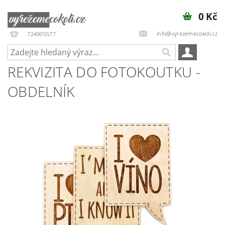
0 Kč
info@vyrezemecokoli.cz
724905577
REKVIZITA DO FOTOKOUTKU -
OBDELNÍK