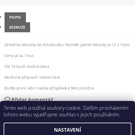
POPIS
DISKUZE
Dřevěná rekvizita do fotokoutku. Rozměr jedné rekvizity je 12 x 15cm
Cena je za 1 kus
Od 10 kusů možná sleva.
Možnost připravit i vlastní text.
Buďte první, kdo napíše příspěvek k této položce.
Přidat komentář
Tento web používá soubory cookie. Dalším procházením
tohoto webu vyjadřujete souhlas s jejich používáním.
NASTAVENÍ