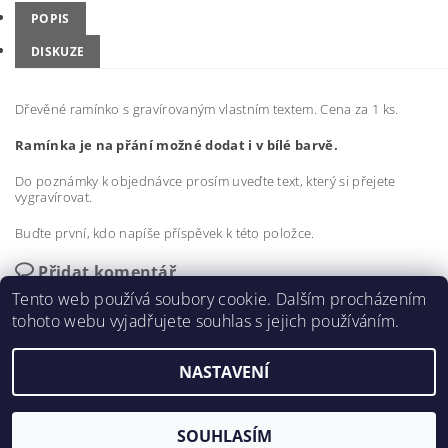
POPIS
DISKUZE
Dřevěné ramínko s gravírovaným vlastním textem. Cena za 1 ks.
Ramínka je na přání možné dodat i v bílé barvě.
Do poznámky k objednávce prosím uveďte text, který si přejete
vygravírovat.
Buďte první, kdo napíše příspěvek k této položce.
Přidat komentář
Tento web používá soubory cookie. Dalším procházením
tohoto webu vyjadřujete souhlas s jejich používáním.
NASTAVENÍ
2026 ©
vyrezemecokoli.cz
, všechna práva vyhrazena
Vytvořil Shoptet
SOUHLASÍM