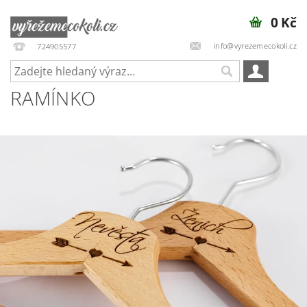
0 Kč
info@vyrezemecokoli.cz
724905577
RAMÍNKO