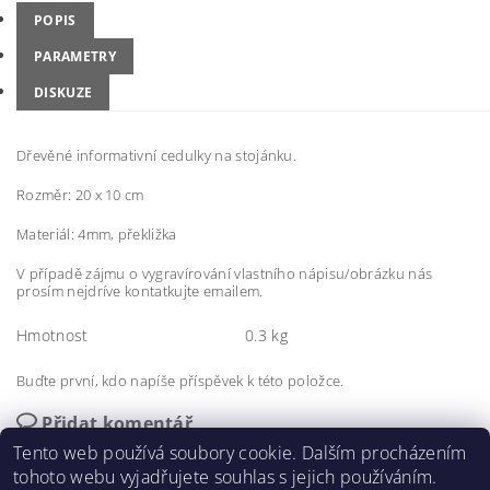
POPIS
PARAMETRY
DISKUZE
Dřevěné informativní cedulky na stojánku.
Rozměr: 20 x 10 cm
Materiál: 4mm, překližka
V případě zájmu o vygravírování vlastního nápisu/obrázku nás
prosím nejdríve kontatkujte emailem.
Hmotnost
0.3 kg
Buďte první, kdo napíše příspěvek k této položce.
Přidat komentář
Tento web používá soubory cookie. Dalším procházením
tohoto webu vyjadřujete souhlas s jejich používáním.