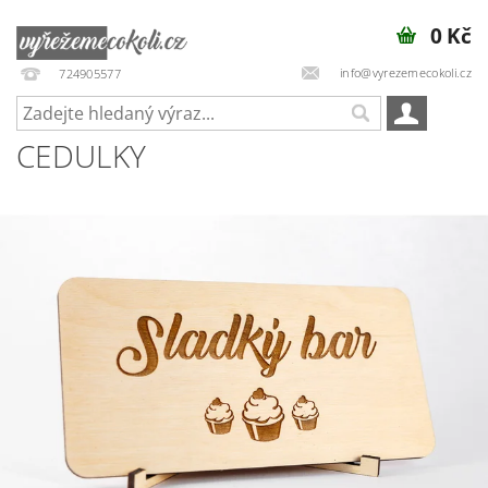
0 Kč
info@vyrezemecokoli.cz
724905577
CEDULKY