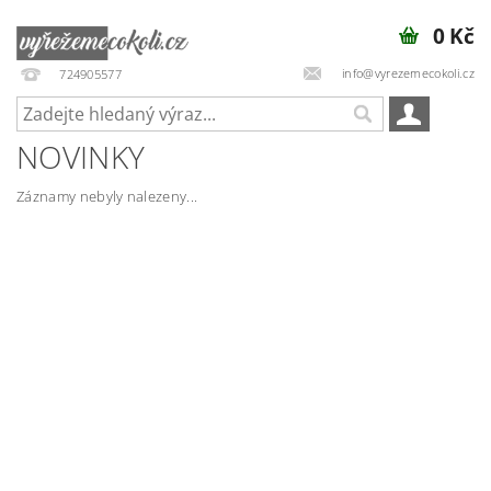
0 Kč
info@vyrezemecokoli.cz
724905577
NOVINKY
Záznamy nebyly nalezeny...