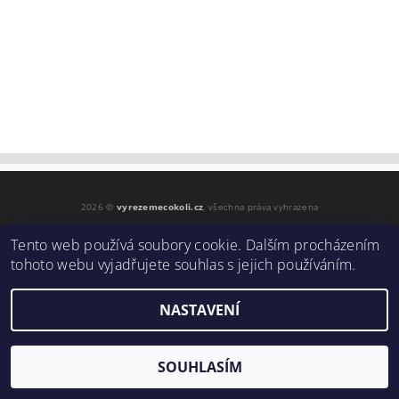
2026 ©
vyrezemecokoli.cz
, všechna práva vyhrazena
Vytvořil Shoptet
Tento web používá soubory cookie. Dalším procházením
tohoto webu vyjadřujete souhlas s jejich používáním.
NASTAVENÍ
SOUHLASÍM