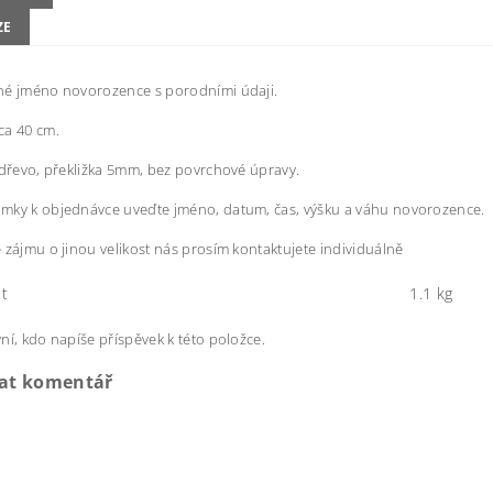
ZE
né jméno novorozence s porodními údaji.
ca 40 cm.
 dřevo, překližka 5mm, bez povrchové úpravy.
mky k objednávce uveďte jméno, datum, čas, výšku a váhu novorozence.
 zájmu o jinou velikost nás prosím kontaktujete individuálně
t
1.1 kg
ní, kdo napíše příspěvek k této položce.
dat komentář