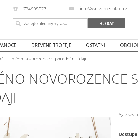
info@vyrezemecokoli.cz
724905577
VÁNOCE
DŘEVĚNÉ TROFEJE
OSTATNÍ
OBCHO
Děti
Jméno novorozence s porodními údaji
ÉNO NOVOROZENCE S
AJI
Vyřezávan
Dostupn