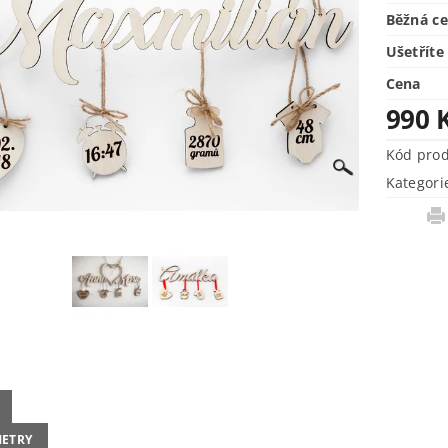
Běžná c
Ušetříte
Cena
990 
Kód pro
Kategori
ETRY