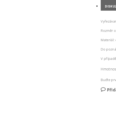
DISKU
Vyřezáva
Rozměr c
Materiál:
Do pozná
V případě
Hmotnos
Buďte prv
Při