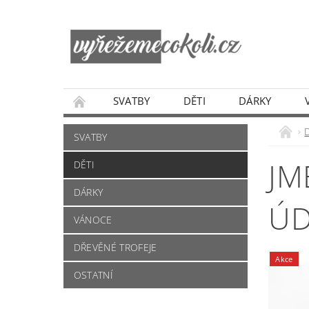
SVATBY
DĚTI
DÁRKY
SVATBY
JM
DĚTI
DÁRKY
ÚD
VÁNOCE
DŘEVĚNÉ TROFEJE
Akce
OSTATNÍ