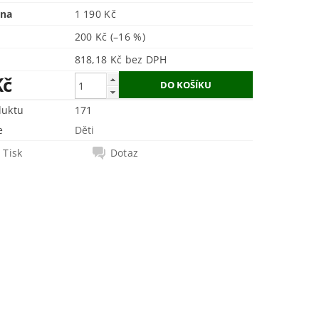
ena
1 190 Kč
200 Kč
(–16 %)
818,18 Kč bez DPH
Kč
duktu
171
e
Děti
Tisk
Dotaz