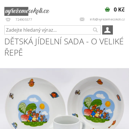
0 Kč
info@vyrezemecokoli.cz
724905577
DĚTSKÁ JÍDELNÍ SADA - O VELIKÉ
ŘEPĚ