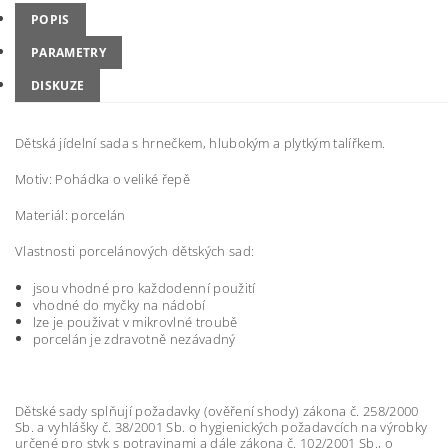
POPIS
PARAMETRY
DISKUZE
Dětská jídelní sada s hrnečkem, hlubokým a plytkým talířkem.
Motiv: Pohádka o veliké řepě
Materiál: porcelán
Vlastnosti porcelánových dětských sad:
jsou vhodné pro každodenní použití
vhodné do myčky na nádobí
lze je použivat v mikrovlné troubě
porcelán je zdravotně nezávadný
Dětské sady splňují požadavky (ověření shody) zákona č. 258/2000
Sb. a vyhlášky č. 38/2001 Sb. o hygienických požadavcích na výrobky
určené pro styk s potravinami a dále zákona č. 102/2001 Sb., o